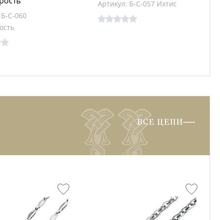
рость
Артикул: Б-С-057 Ихтис
 Б-С-060
ость
ВСЕ ЦЕПИ