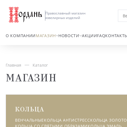
Православный магазин
ювелирных изделий
О КОМПАНИИ
МАГАЗИН
НОВОСТИ
АКЦИИ
FAQ
КОНТАКТ
Главная
Каталог
МАГАЗИН
КОЛЬЦА
ВЕНЧАЛЬНЫЕ
КОЛЬЦА АНТИСТРЕСС
КОЛЬЦА ЗОЛОТ
КОЛЬЦА СО СВЯТЫМИ ОБРАЗАМИ
КОЛЬЦА ЭМАЛЬ