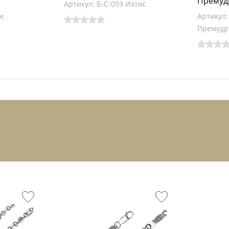
Премуд
Артикул: Б-С-059 Ихтис
се
Артикул:
Премудр