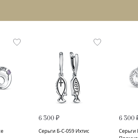
6 300 ₽
6 300 
се
Серьги Б-С-059 Ихтис
Серьги 