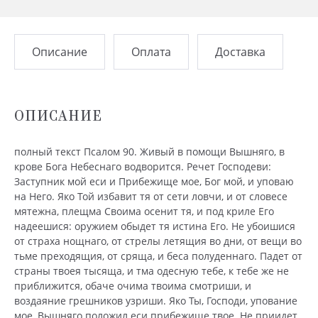
Описание
Оплата
Доставка
ОПИСАНИЕ
полный текст Псалом 90. Живый в помощи Вышняго, в
крове Бога Небеснаго водворится. Речет Господеви:
Заступник мой еси и Прибежище мое, Бог мой, и уповаю
на Него. Яко Той избавит тя от сети ловчи, и от словесе
мятежна, плещма Своима осенит тя, и под криле Его
надеешися: оружием обыдет тя истина Его. Не убоишися
от страха нощнаго, от стрелы летящия во дни, от вещи во
тьме преходящия, от сряща, и беса полуденнаго. Падет от
страны твоея тысяща, и тма одесную тебе, к тебе же не
приближится, обаче очима твоима смотриши, и
воздаяние грешников узриши. Яко Ты, Господи, упование
мое, Вышняго положил еси прибежище твое. Не приидет