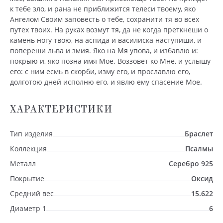
к тебе зло, и рана не приближится телеси твоему, яко
Ангелом Своим заповесть о тебе, сохранити тя во всех
путех твоих. На руках возмут тя, да не когда преткнеши о
камень ногу твою, на аспида и василиска наступиши, и
попереши льва и змия. Яко на Мя упова, и избавлю и:
покрыю и, яко позна имя Мое. Воззовет ко Мне, и услышу
его: с ним есмь в скорби, изму его, и прославлю его,
долготою дней исполню его, и явлю ему спасение Мое.
ХАРАКТЕРИСТИКИ
Тип изделия
Браслет
Коллекция
Псалмы
Металл
Серебро 925
Покрытие
Оксид
Средний вес
15.622
Диаметр 1
6