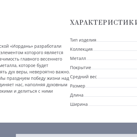
ХАРАКТЕРИСТИК
Тип изделия
рской «Иордань» разработали
Коллекция
 элементом которого является
Металл
начимость главного весеннего
металла, которое будет
Покрытие
ять дух веры, невероятно важно.
Средний вес
Мы празднуем победу жизни над
диняет нас, наполняя духовным
Размер
изкими и делиться с ними
Длина
Ширина