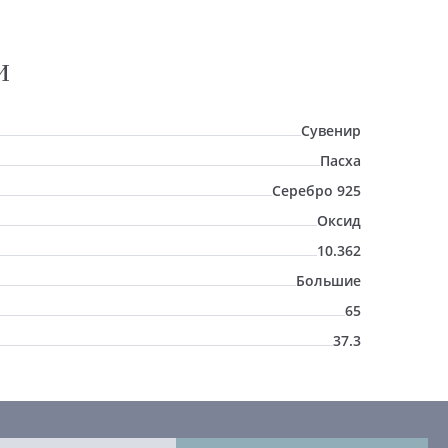
И
Сувенир
Пасха
Серебро 925
Оксид
10.362
Большие
65
37.3