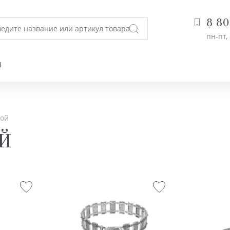
8 80
пн-пт, 
Ы
вой
ОЙ