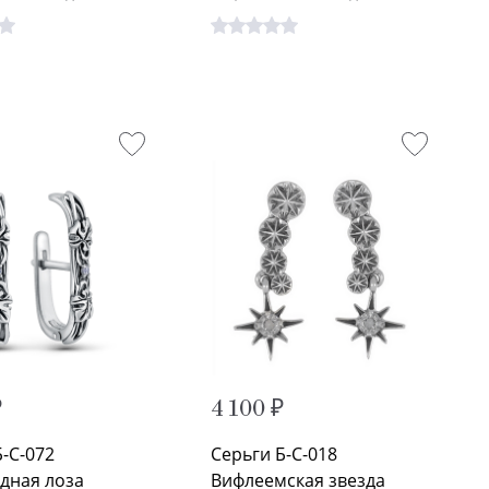
₽
4 100 ₽
Б-С-072
Серьги Б-С-018
дная лоза
Вифлеемская звезда