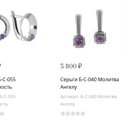
₽
3 800 ₽
Б-С-055
Серьги Б-С-040 Молитва
рость
Ангелу
Б-С-055
Артикул: Б-С-040 Молитва
ость
Ангелу