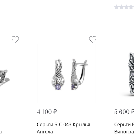
4 100 ₽
5 600 
Серьги Б-С-043 Крылья
Серьги 
а
Ангела
Виногра