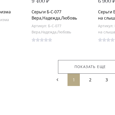
9 400 ₽
6 900 
ризма
Серьги Б-С-077
Серьги Б
Вера,Надежда,Любовь
на слы
ризма
Артикул: Б-С-077
Артикул: 
Вера,Надежда,Любовь
на слыш
ПОКАЗАТЬ ЕЩЕ
1
2
3