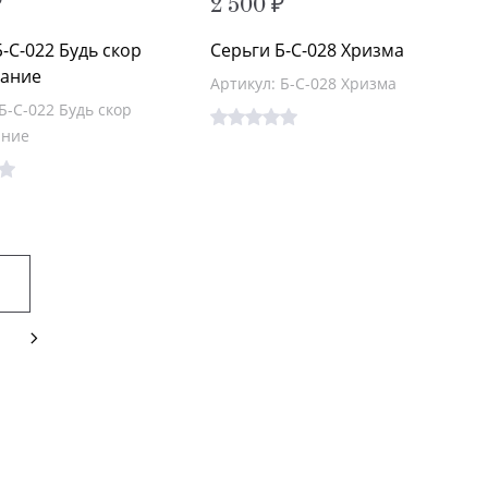
₽
2 500 ₽
-С-022 Будь скор
Серьги Б-С-028 Хризма
шание
Артикул: Б-С-028 Хризма
Б-С-022 Будь скор
ание