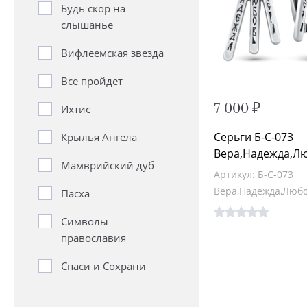
Будь скор на
слышанье
Вифлеемская звезда
Все пройдет
7 000 ₽
Ихтис
Серьги Б-С-073
Крылья Ангела
Вера,Надежда,Л
Мамврийский дуб
Артикул: Б-С-073
Вера,Надежда,Люб
Пасха
Символы
православия
Спаси и Сохрани
Хризма