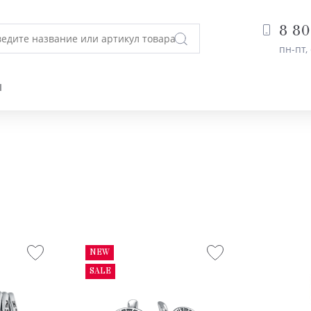
8 80
пн-пт, 
Ы
NEW
SALE