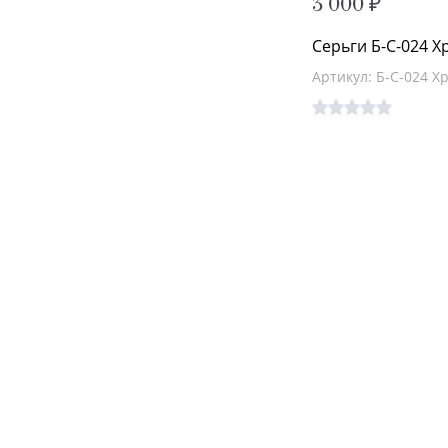
3 000 ₽
Серьги Б-С-024 Х
Артикул: Б-С-024 Х