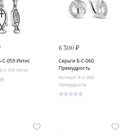
₽
6 300 ₽
-С-059 Ихтис
Серьги Б-С-060
Премудрость
Б-С-059 Ихтис
Артикул: Б-С-060
Премудрость