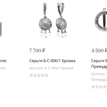
7 700 ₽
4 500 
хтис
Серьги Б-С-006/1 Хризма
Серьги 
Премуд
хтис
Артикул: Б-С-006/1 Хризма
Артикул: 
Премудр