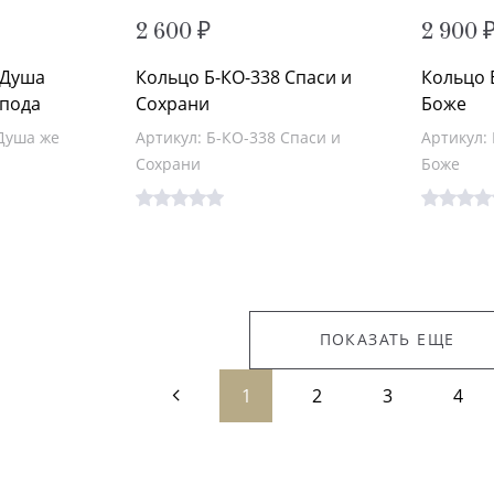
2 600 ₽
2 900 
 Душа
Кольцо Б-КО-338 Спаси и
Кольцо 
спода
Сохрани
Боже
 Душа же
Артикул: Б-КО-338 Спаси и
Артикул:
Сохрани
Боже
ПОКАЗАТЬ ЕЩЕ
1
2
3
4