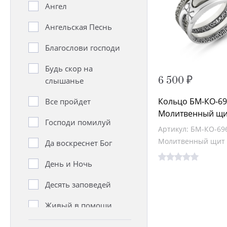
Ангел
Ангельская Песнь
Благослови господи
Будь скор на
6 500 ₽
слышанье
Кольцо БМ-КО-69
Все пройдет
Молитвенный щи
Господи помилуй
Артикул: БМ-КО-69
Молитвенный щит
Да воскреснет Бог
День и Ночь
Десять заповедей
Живый в помощи
Иисусова молитва