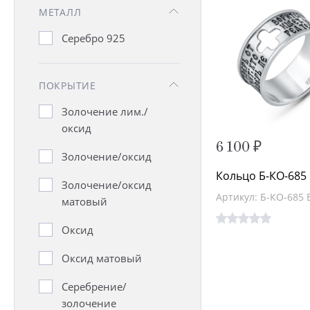
МЕТАЛЛ
кольца для
Серебро 925
влюбленных
Крылья Ангела
ПОКРЫТИЕ
Молитва водителя
Золочение лим./
оксид
Молитва к Богородице
6 100 ₽
Золочение/оксид
Молитва мытаря
Кольцо Б-КО-685
Золочение/оксид
Артикул: Б-КО-685 
матовый
Молитвенный щит
Оксид
Отче Наш
Оксид матовый
Псалмы
Серебрение/
Св.Николай
золочение