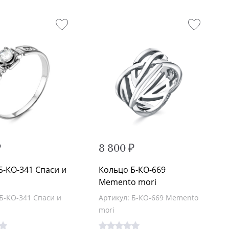
₽
8 800 ₽
Б-КО-341 Спаси и
Кольцо Б-КО-669
и
Memento mori
 Б-КО-341 Спаси и
Артикул: Б-КО-669 Memento
mori