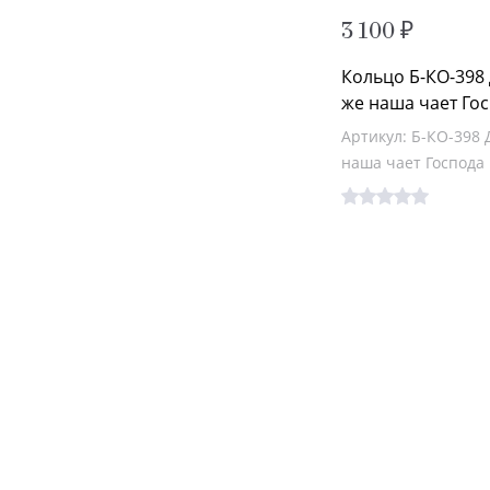
3 100 ₽
Кольцо Б-КО-398
же наша чает Го
Артикул: Б-КО-398
наша чает Господа