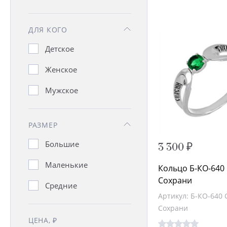
Сим Победиши
Символы
ДЛЯ КОГО
православия
Детское
Смирение
Женское
Спаси и Сохрани
Мужское
Трисвятое
Чудо Спиридона
РАЗМЕР
Большие
3 300 ₽
Маленькие
Кольцо Б-КО-640
Сохрани
Средние
Артикул: Б-КО-640 
Сохрани
ЦЕНА, ₽