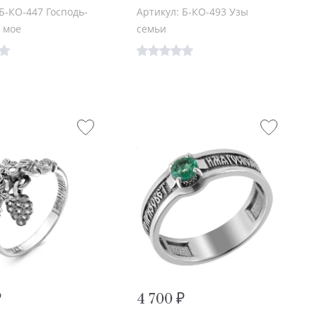
Б-КО-447 Господь-
Артикул: Б-КО-493 Узы
 мое
семьи
₽
4 700 ₽