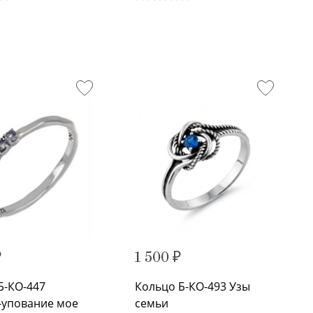
₽
1 500 ₽
Б-КО-447
Кольцо Б-КО-493 Узы
-упование мое
семьи