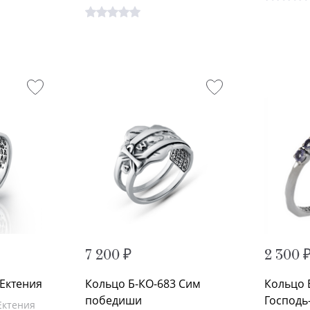
7 200 ₽
2 300 
 Ектения
Кольцо Б-КО-683 Сим
Кольцо 
победиши
Господь
Ектения