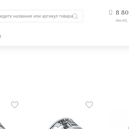
8 80
пн-пт, 
Ы