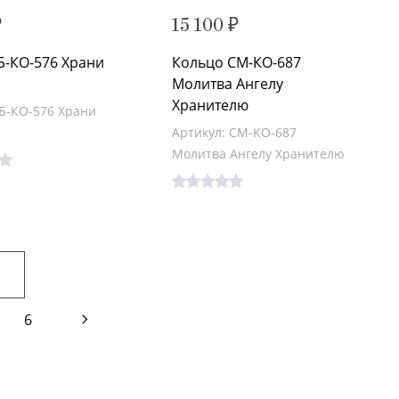
₽
15 100 ₽
Б-КО-576 Храни
Кольцо СМ-КО-687
Молитва Ангелу
Хранителю
 Б-КО-576 Храни
Артикул: СМ-КО-687
Молитва Ангелу Хранителю
6