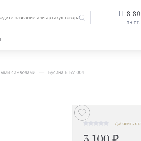
8 80
пн-пт, 
Ы
ными символами
Бусина Б-БУ-004
Добавить от
3 100 ₽