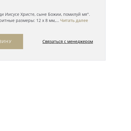
ди Иисусе Христе, сыне Божии, помилуй мя".
итные размеры: 12 х 8 мм,...
Читать далее
Связаться с менеджером
ЗИНУ