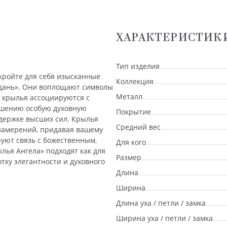
ХАРАКТЕРИСТИК
Тип изделия
кройте для себя изысканные
Коллекция
рдань». Они воплощают символы
Металл
 крылья ассоциируются с
ашению особую духовную
Покрытие
держке высших сил. Крылья
Средний вес
намерений, придавая вашему
уют связь с божественным,
Для кого
лья Ангела» подходят как для
Размер
отку элегантности и духовного
Длина
Ширина
Длина уха / петли / замка
Ширина уха / петли / замка