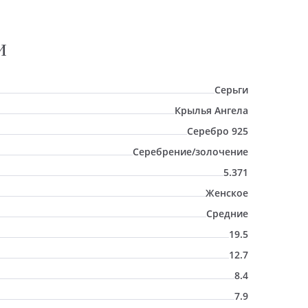
И
Серьги
Крылья Ангела
Серебро 925
Серебрение/золочение
5.371
Женское
Средние
19.5
12.7
8.4
7.9