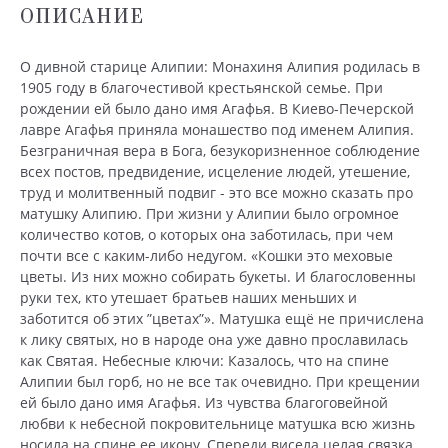
ОПИСАНИЕ
О дивной старице Алипии: Монахиня Алипия родилась в
1905 году в благочестивой крестьянской семье. При
рождении ей было дано имя Агафья. В Киево-Печерской
лавре Агафья приняла монашество под именем Алипия.
Безграничная вера в Бога, безукоризненное соблюдение
всех постов, предвидение, исцеление людей, утешение,
труд и молитвенный подвиг - это все можно сказать про
матушку Алипию. При жизни у Алипии было огромное
количество котов, о которых она заботилась, при чем
почти все с каким-либо недугом. «Кошки это меховые
цветы. Из них можно собирать букеты. И благословенны
руки тех, кто утешает братьев наших меньших и
заботится об этих ”цветах”». Матушка ещё не причислена
к лику святых, но в народе она уже давно прославилась
как Святая. Небесные ключи: Казалось, что на спине
Алипии был горб, но не все так очевидно. При крещении
ей было дано имя Агафья. Из чувства благоговейной
любви к небесной покровительнице матушка всю жизнь
носила на спине ее икону. Спереди висела целая связка