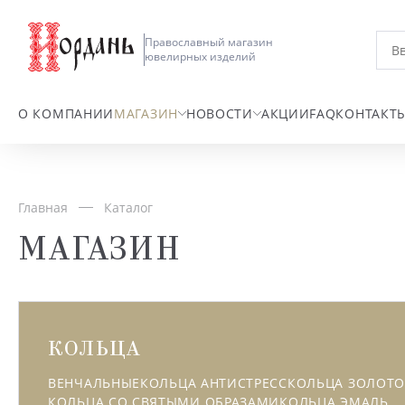
Православный магазин
ювелирных изделий
О КОМПАНИИ
МАГАЗИН
НОВОСТИ
АКЦИИ
FAQ
КОНТАКТ
Главная
Каталог
МАГАЗИН
КОЛЬЦА
ВЕНЧАЛЬНЫЕ
КОЛЬЦА АНТИСТРЕСС
КОЛЬЦА ЗОЛОТ
КОЛЬЦА СО СВЯТЫМИ ОБРАЗАМИ
КОЛЬЦА ЭМАЛЬ