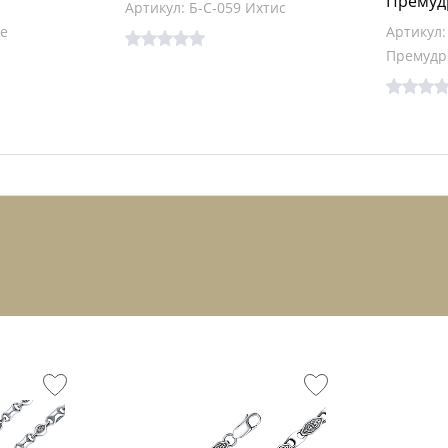
Премуд
Артикул: Б-С-059 Ихтис
се
Артикул:
Премудр