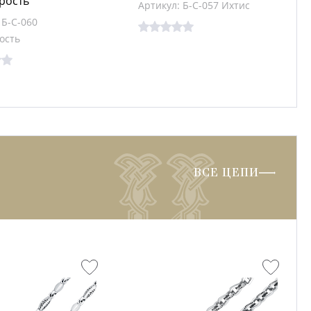
рость
Артикул: Б-С-057 Ихтис
 Б-С-060
ость
ВСЕ ЦЕПИ