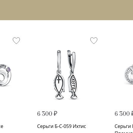
6 300 ₽
6 300 
се
Серьги Б-С-059 Ихтис
Серьги 